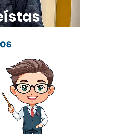
eístas
los