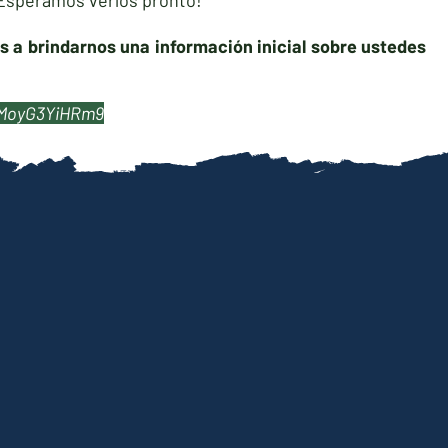
Esperamos verlos pronto!
os a brindarnos una información inicial sobre ustedes
CsMoyG3YiHRm9