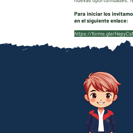
nuevas oportunidades. ¡
Para iniciar los invitam
en el siguiente enlace:
https://forms.gle/Hepy