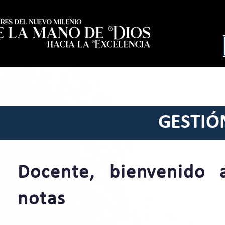
Inicio
Egresados
Nosotros
Nue
GESTIÓ
Docente
, bienvenido
notas