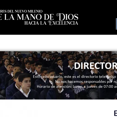
Inicio
Egresados
Nosotros
Nue
DIRECTOR
Estimado usuario, este es el directorio telefónico 
No nos hacemos responsables por núm
Horario de atención: Lunes a jueves de 07:00 
E