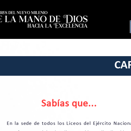
Inicio
Egresados
Nosotros
Nue
CA
Sabías que...
En la sede de todos los Liceos del Ejército Nacion